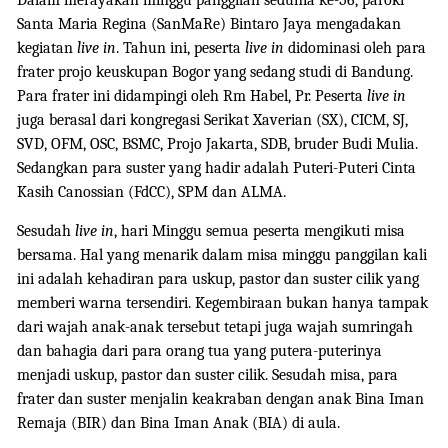
Santa Maria Regina (SanMaRe) Bintaro Jaya mengadakan
kegiatan
live in
. Tahun ini, peserta
live in
didominasi oleh para
frater projo keuskupan Bogor yang sedang studi di Bandung.
Para frater ini didampingi oleh Rm Habel, Pr. Peserta
live in
juga berasal dari kongregasi Serikat Xaverian (SX), CICM, SJ,
SVD, OFM, OSC, BSMC, Projo Jakarta, SDB, bruder Budi Mulia.
Sedangkan para suster yang hadir adalah Puteri-Puteri Cinta
Kasih Canossian (FdCC), SPM dan ALMA.
Sesudah
live in
, hari Minggu semua peserta mengikuti misa
bersama. Hal yang menarik dalam misa minggu panggilan kali
ini adalah kehadiran para uskup, pastor dan suster cilik yang
memberi warna tersendiri. Kegembiraan bukan hanya tampak
dari wajah anak-anak tersebut tetapi juga wajah sumringah
dan bahagia dari para orang tua yang putera-puterinya
menjadi uskup, pastor dan suster cilik. Sesudah misa, para
frater dan suster menjalin keakraban dengan anak Bina Iman
Remaja (BIR) dan Bina Iman Anak (BIA) di aula.