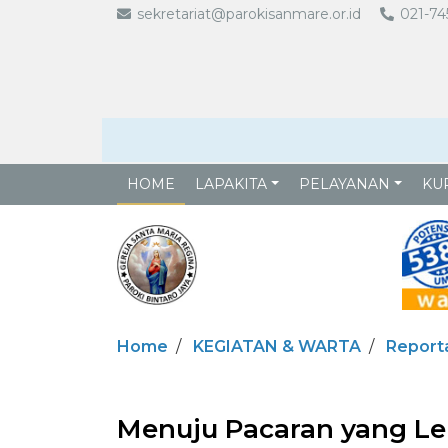
sekretariat@parokisanmare.or.id
021-74
HOME
LAPAKITA
PELAYANAN
KUR
Home
KEGIATAN & WARTA
Report
Menuju Pacaran yang L