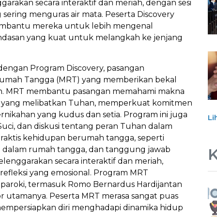
nggarakan secara interaktif dan meriah, dengan sesi
 sering menguras air mata. Peserta Discovery
membantu mereka untuk lebih mengenal
andasan yang kuat untuk melangkah ke jenjang
t dengan Program Discovery, pasangan
umah Tangga (MRT) yang memberikan bekal
kahan. MRT membantu pasangan memahami makna
ci yang melibatkan Tuhan, memperkuat komitmen
nikahan yang kudus dan setia. Program ini juga
Li
uci, dan diskusi tentang peran Tuhan dalam
praktis kehidupan berumah tangga, seperti
 dalam rumah tangga, dan tanggung jawab
K
elenggarakan secara interaktif dan meriah,
refleksi yang emosional. Program MRT
ar paroki, termasuk Romo Bernardus Hardijantan
ator utamanya. Peserta MRT merasa sangat puas
empersiapkan diri menghadapi dinamika hidup