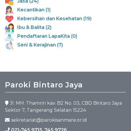
Jasa (24)
Kecantikan (1)
Kebersihan dan Kesehatan (19)
Ibu & Balita (2)
Pendaftaran LapaKita (0)
Seni & Kerajinan (7)
Paroki Bintaro Jaya
Jl. MH. Thamrin kav. B2 No. 03, CBD Bintaro Jaya
Sektor 7, Tangerang Selatan 15224
sekretariat@parokisanmare.or.id
021-745 9715
,
745 9726